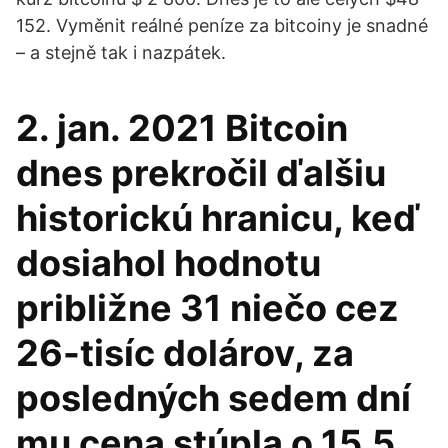
152. Vyměnit reálné peníze za bitcoiny je snadné
– a stejně tak i nazpátek.
2. jan. 2021 Bitcoin
dnes prekročil ďalšiu
historickú hranicu, keď
dosiahol hodnotu
približne 31 niečo cez
26-tisíc dolárov, za
posledných sedem dní
mu cena stúpla o 15,5