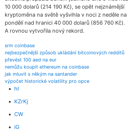
10 000 dolarů (214 190 Kč), se opět nejznámější
kryptoměna na světě vyšvihla v noci z neděle na
pondělí nad hranici 40 000 dolarů (856 760 Kč).
A rovnou vytvořila nový rekord.
srm coinbase
nejbezpečnější způsob ukládání bitcoinových redditů
převést 100 aed na eur
nemůžu koupit ethereum na coinbase
jak mluvit s někým na santander
výpočet historické volatility pro opce
hI
KZrKj
CW
iG