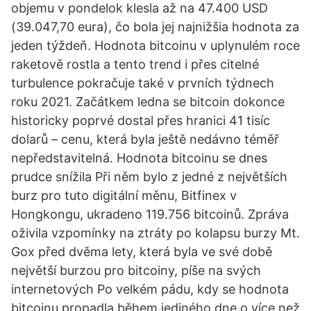
objemu v pondelok klesla až na 47.400 USD
(39.047,70 eura), čo bola jej najnižšia hodnota za
jeden týždeň. Hodnota bitcoinu v uplynulém roce
raketově rostla a tento trend i přes citelné
turbulence pokračuje také v prvních týdnech
roku 2021. Začátkem ledna se bitcoin dokonce
historicky poprvé dostal přes hranici 41 tisíc
dolarů – cenu, která byla ještě nedávno téměř
nepředstavitelná. Hodnota bitcoinu se dnes
prudce snížila Při něm bylo z jedné z největších
burz pro tuto digitální měnu, Bitfinex v
Hongkongu, ukradeno 119.756 bitcoinů. Zpráva
oživila vzpomínky na ztráty po kolapsu burzy Mt.
Gox před dvěma lety, která byla ve své době
největší burzou pro bitcoiny, píše na svých
internetových Po velkém pádu, kdy se hodnota
bitcoinu propadla během jediného dne o více než