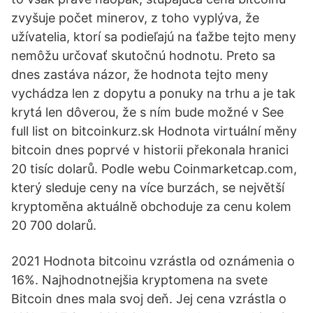
zvyšuje počet minerov, z toho vyplýva, že
užívatelia, ktorí sa podieľajú na ťažbe tejto meny
nemôžu určovať skutočnú hodnotu. Preto sa
dnes zastáva názor, že hodnota tejto meny
vychádza len z dopytu a ponuky na trhu a je tak
krytá len dôverou, že s ním bude možné v See
full list on bitcoinkurz.sk Hodnota virtuální měny
bitcoin dnes poprvé v historii překonala hranici
20 tisíc dolarů. Podle webu Coinmarketcap.com,
který sleduje ceny na více burzách, se největší
kryptoměna aktuálně obchoduje za cenu kolem
20 700 dolarů.
2021 Hodnota bitcoinu vzrástla od oznámenia o
16%. Najhodnotnejšia kryptomena na svete
Bitcoin dnes mala svoj deň. Jej cena vzrástla o