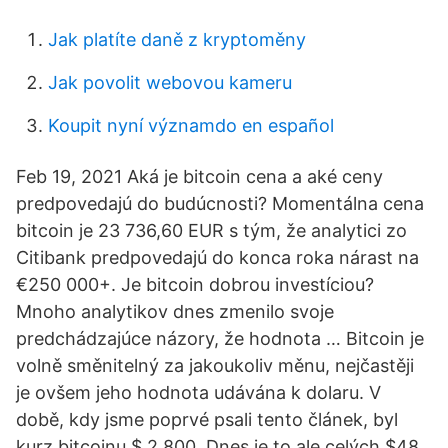
Jak platíte daně z kryptoměny
Jak povolit webovou kameru
Koupit nyní významdo en español
Feb 19, 2021 Aká je bitcoin cena a aké ceny
predpovedajú do budúcnosti? Momentálna cena
bitcoin je 23 736,60 EUR s tým, že analytici zo
Citibank predpovedajú do konca roka nárast na
€250 000+. Je bitcoin dobrou investíciou?
Mnoho analytikov dnes zmenilo svoje
predchádzajúce názory, že hodnota … Bitcoin je
volně směnitelný za jakoukoliv měnu, nejčastěji
je ovšem jeho hodnota udávána k dolaru. V
době, kdy jsme poprvé psali tento článek, byl
kurz bitcoinu $ 2 800. Dnes je to ale celých $48