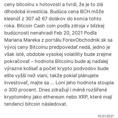
ceny bitcoinu v hotovosti a tvrdí, že je to zlá
dlhodobá investícia. Budúca cena BCH môže
klesnúť z 307 až 67 dolárov do konca tohto
roka. Bitcoin Cash coin podľa zdroja v blízkej
budúcnosti nenahradí Feb 20, 2021 Podľa
Mariana Mareka z portálu ForexObchodnik.sk sa
vývoj ceny Bitcoinu predpovedať nedá, jedno je
však isté, obdobie vysokej volatility bude zrejme
pokračovať – hodnota Bitcoinu bude aj naďalej
výrazne kolísať a počet krypto podvodov bude
ešte vyšší než vlani, takže pokiaľ plánujete
investovať, majte sa … Loni jeho hodnota stoupla
o 300 procent. Dnes zdražují i méně rozšířené
kryptoměny jako ethereum nebo XRP, které mají
tendenci bitcoin následovat.
10.01.2021