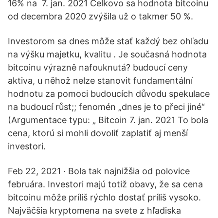
16% na 7. jan. 2021 Celkovo sa hodnota bitcoinu
od decembra 2020 zvýšila už o takmer 50 %.
Investorom sa dnes môže stať každý bez ohľadu
na výšku majetku, kvalitu . Je současná hodnota
bitcoinu výrazně nafouknutá? budoucí ceny
aktiva, u něhož nelze stanovit fundamentální
hodnotu za pomoci budoucích důvodu spekulace
na budoucí růst;; fenomén „dnes je to přeci jiné“
(Argumentace typu: „ Bitcoin 7. jan. 2021 To bola
cena, ktorú si mohli dovoliť zaplatiť aj menší
investori.
Feb 22, 2021 · Bola tak najnižšia od polovice
februára. Investori majú totiž obavy, že sa cena
bitcoinu môže príliš rýchlo dostať príliš vysoko.
Najväčšia kryptomena na svete z hľadiska