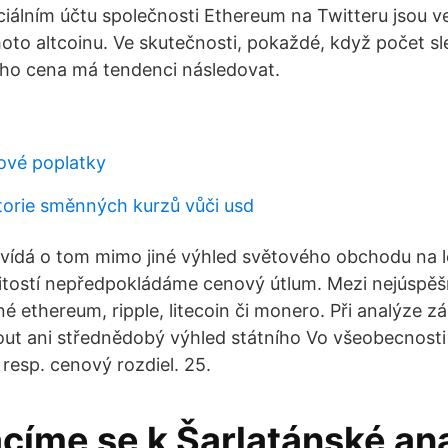
iciálním účtu společnosti Ethereum na Twitteru jsou ve
oto altcoinu. Ve skutečnosti, pokaždé, když počet sl
jeho cena má tendenci následovat.
ové poplatky
torie směnných kurzů vůči usd
ídá o tom mimo jiné výhled světového obchodu na let
itostí nepředpokládáme cenový útlum. Mezi nejúspěš
né ethereum, ripple, litecoin či monero. Při analýze z
t ani střednědobý výhled státního Vo všeobecnosti i
resp. cenový rozdiel. 25.
acíme se k Šarlatánské an