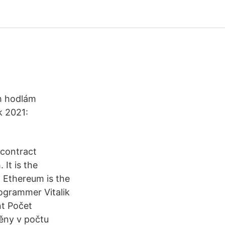
ch hodlám
k 2021:
 contract
 It is the
. Ethereum is the
ogrammer Vitalik
t Počet
měny v počtu