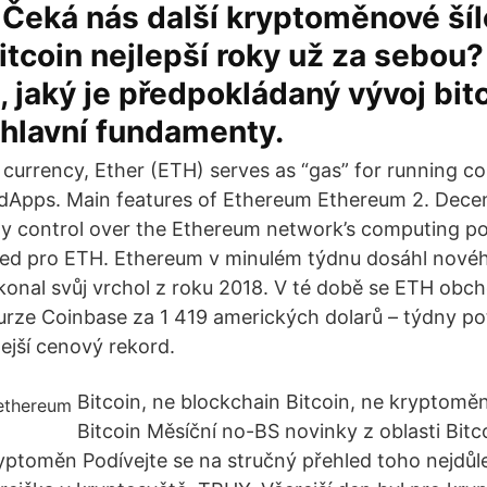
Čeká nás další kryptoměnové šíl
tcoin nejlepší roky už za sebou
, jaký je předpokládaný vývoj bit
 hlavní fundamenty.
e currency, Ether (ETH) serves as “gas” for running 
 dApps. Main features of Ethereum Ethereum 2. Decen
ty control over the Ethereum network’s computing p
ed pro ETH. Ethereum v minulém týdnu dosáhl nové
onal svůj vrchol z roku 2018. V té době se ETH obc
ze Coinbase za 1 419 amerických dolarů – týdny pot
dejší cenový rekord.
Bitcoin, ne blockchain Bitcoin, ne kryptomě
Bitcoin Měsíční no-BS novinky z oblasti Bitc
yptoměn Podívejte se na stručný přehled toho nejdůle