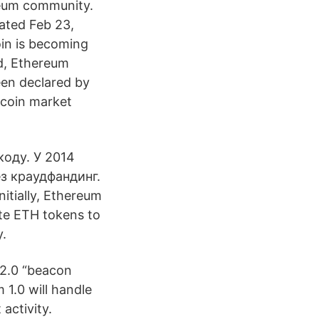
reum community.
ated Feb 23,
oin is becoming
ed, Ethereum
een declared by
 coin market
оду. У 2014
ез краудфандинг.
itially, Ethereum
rate ETH tokens to
y.
 2.0 “beacon
 1.0 will handle
activity.