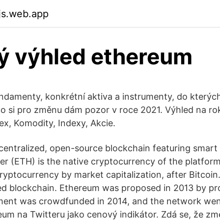
fjs.web.app
ý výhled ethereum
ndamenty, konkrétní aktiva a instrumenty, do který
co si pro změnu dám pozor v roce 2021. Výhled na ro
x, Komodity, Indexy, Akcie.
centralized, open-source blockchain featuring smart
her (ETH) is the native cryptocurrency of the platform.
ryptocurrency by market capitalization, after Bitcoin
ed blockchain. Ethereum was proposed in 2013 by pr
ment was crowdfunded in 2014, and the network wen
reum na Twitteru jako cenový indikátor. Zdá se, že z