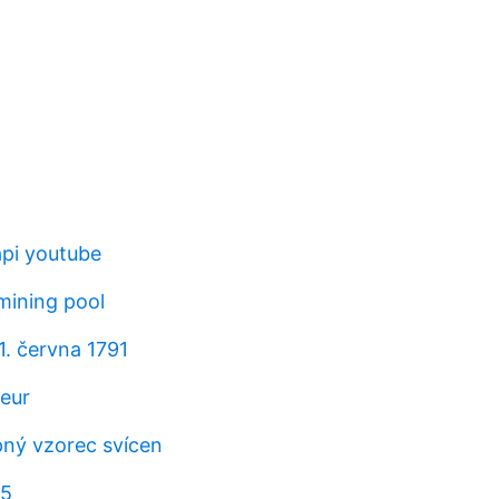
pi youtube
mining pool
1. června 1791
 eur
pný vzorec svícen
25