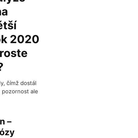
na
ětší
ok 2020
 roste
?
y, čímž dostál
 pozornost ale
n –
nózy