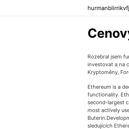
hurmanblirrikv
Cenov
Rozebral jsem fu
investovat a na 
Kryptoměny, Fore
Ethereum is a de
functionality. Et
second-largest c
most actively us
Buterin.Develop
sledujících Ethe