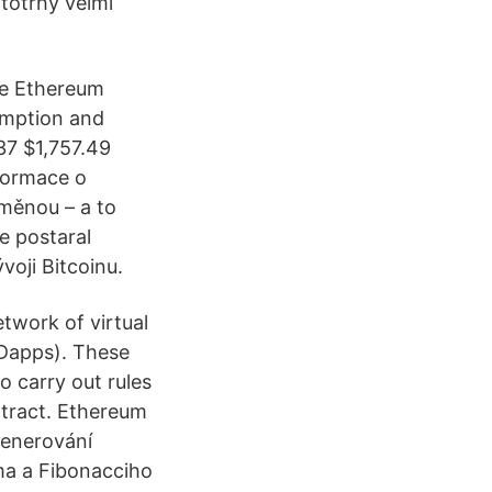
totrhy velmi
te Ethereum
umption and
37 $1,757.49
formace o
měnou – a to
e postaral
voji Bitcoinu.
etwork of virtual
(Dapps). These
 carry out rules
ntract. Ethereum
generování
ma a Fibonacciho