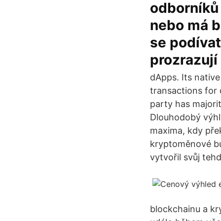
odborníků 
nebo má bi
se podívat
prozrazují
dApps. Its nativ
transactions for
party has majori
Dlouhodobý výhl
maxima, kdy přek
kryptoměnové bur
vytvořil svůj teh
blockchainu a kr