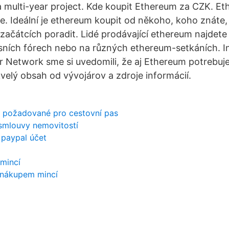
a multi-year project. Kde koupit Ethereum za CZK. E
ne. Ideální je ethereum koupit od někoho, koho znáte,
ačátcích poradit. Lidé prodávající ethereum najdete
sních fórech nebo na různých ethereum-setkáních. In
r Network sme si uvedomili, že aj Ethereum potrebuje
kvelý obsah od vývojárov a zdroje informácií.
i požadované pro cestovní pas
 smlouvy nemovitostí
 paypal účet
mincí
e nákupem mincí