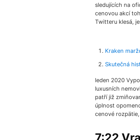
sledujících na of
cenovou akcí toh
Twitteru klesá, 
Kraken marž
Skutečná his
leden 2020 Vypov
luxusních nemov
patří již zmiňova
úplnost opomenou
cenové rozpätie, 
7:22​ Vr