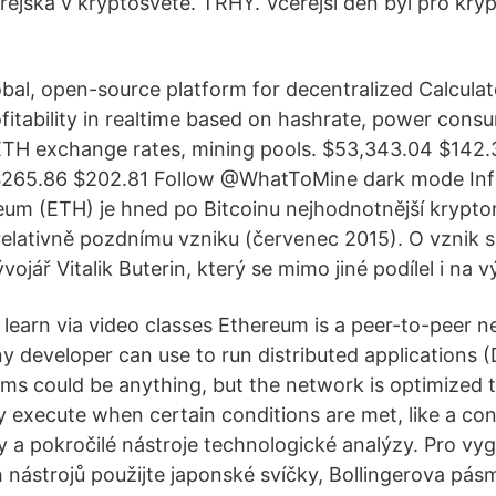
ejška v kryptosvětě. TRHY. Včerejší den byl pro kryp
obal, open-source platform for decentralized Calcula
fitability in realtime based on hashrate, power cons
. ETH exchange rates, mining pools. $53,343.04 $142.
$265.86 $202.81 Follow @WhatToMine dark mode In
um (ETH) je hned po Bitcoinu nejhodnotnější krypto
relativně pozdnímu vzniku (červenec 2015). O vznik s
ojář Vitalik Buterin, který se mimo jiné podílel i na vý
o learn via video classes Ethereum is a peer-to-peer n
y developer can use to run distributed applications 
s could be anything, but the network is optimized to
y execute when certain conditions are met, like a co
y a pokročilé nástroje technologické analýzy. Pro vy
 nástrojů použijte japonské svíčky, Bollingerova pás