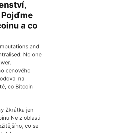
enství,
? Pojďme
coinu a co
computations and
tralised: No one
ower.
ho cenového
hodoval na
é, co Bitcoin
ny Zkrátka jen
oinu Ne z oblasti
žitějšího, co se