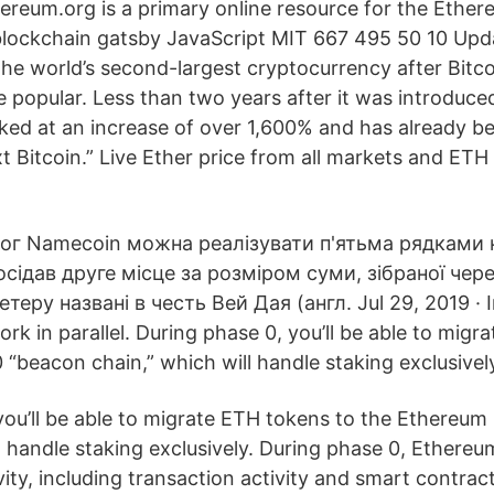
ereum.org is a primary online resource for the Ethe
blockchain gatsby JavaScript MIT 667 495 50 10 Upd
e world’s second-largest cryptocurrency after Bitc
e popular. Less than two years after it was introduc
aked at an increase of over 1,600% and has already b
t Bitcoin.” Live Ether price from all markets and ETH
ог Namecoin можна реалізувати п'ятьма рядками к
осідав друге місце за розміром суми, зібраної чер
теру названі в честь Вей Дая (англ. Jul 29, 2019 · In
work in parallel. During phase 0, you’ll be able to mig
“beacon chain,” which will handle staking exclusivel
you’ll be able to migrate ETH tokens to the Ethereum
l handle staking exclusively. During phase 0, Ethereum
ity, including transaction activity and smart contract 