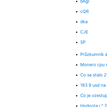
bAgI
cQR
dka
CJE
SP
Průzkumník a
Monero cpu 
Co se stalo 2
183 9 usd na
Co je vzestu
Hodnota i ^ 