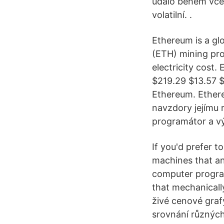
událo během včer
volatilní. .
Ethereum is a gl
(ETH) mining pro
electricity cost
$219.29 $13.57 
Ethereum. Ethere
navzdory jejímu 
programátor a výv
If you'd prefer t
machines that an
computer program
that mechanicall
živé cenové graf
srovnání různých