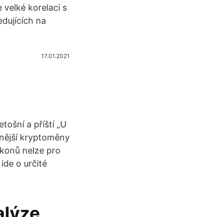
 velké korelaci s
edujících na
17.01.2021
ošní a příští „U
nější kryptoměny
ákonů nelze pro
de o určité
alýze