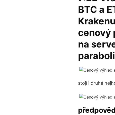
BTC a ET
Krakenu?
cenový 
na serve
paraboli
stojí i druhá nej
předpověď 