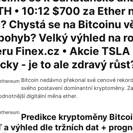
H • 10:12​ $700 za Ether 
 Chystá se na Bitcoinu v
pohyb? Velký výhled na r
ru Finex.cz • Akcie TSLA
cky - je to ale zdravý růst
Bitcoin nedávno překonal své cenové rekord
svého postavení dominantní kryptoměny. Za
hodnotnější digitální měna ether.
Predikce kryptoměny Bitcoi
a výhled dle tržních dat + prog