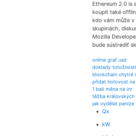
Ethereum 2.0 is 
koupit také offli
kdo vám může v z
skupinách, disku
Mozilla Develope
bude sústrediť s
online graf usd
doklady totožnost
blockchain chytré
přidat hotovost na
1 bali měna na inr
těžba královských 
jak vydělat peníz
Qx
kW