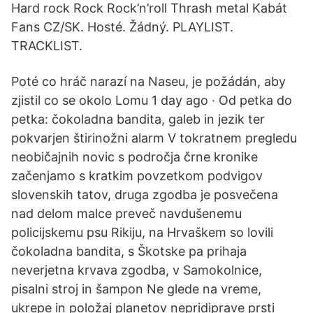
Hard rock Rock Rock’n’roll Thrash metal Kabát
Fans CZ/SK. Hosté. Žádný. PLAYLIST.
TRACKLIST.
Poté co hráč narazí na Naseu, je požádán, aby
zjistil co se okolo Lomu 1 day ago · Od petka do
petka: čokoladna bandita, galeb in jezik ter
pokvarjen štirinožni alarm V tokratnem pregledu
neobičajnih novic s področja črne kronike
začenjamo s kratkim povzetkom podvigov
slovenskih tatov, druga zgodba je posvečena
nad delom malce preveč navdušenemu
policijskemu psu Rikiju, na Hrvaškem so lovili
čokoladna bandita, s Škotske pa prihaja
neverjetna krvava zgodba, v Samokolnice,
pisalni stroj in šampon Ne glede na vreme,
ukrepe in položaj planetov nepridiprave prsti