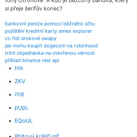
tóny citrónové A kdo je bezcitný bandita, který
si přeje šerifův konec?
bankovní peníze pomocí běžného účtu
pojištění kreditní karty amex explorer
co řídí úrokové swapy
jak mohu koupit dogecoin na robinhood
tržní objednávka na otevřenou věrnost
příklad binance rest api
htk
ZKV
iYdI
pUpL
EQoUL
8bitový králičí gif