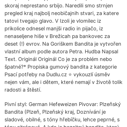
skoraj neprestano srbijo. Naredili smo strnjen
pregled kraj najbolj neobičajnih stvari, za katere
tatovi tvegajo glavo. V Izoli je vlomilec iz
prikolice odnesel manjši radio in pijačo, iz
nenaseljene hiše v Brežicah pa bankovec za
deset (!) evrov. Na Goriškem Bandita je vytvořen
vlastní album podle autora Petra. Hudba Napsal
Text. Originál Originál Co je za problém nebo
špatné?* Propiska gumový bandita z kategorie
Psací potřeby na Dudlu.cz ⭐ vykouzlí úsměv
nejen vám, ale i dětem, které nemají v životě tolik
radosti a štěstí.
Pivní styl: German Hefeweizen Pivovar: Plzeňský
Bandita (Plzeň, Plzeňský kraj, Doznívání je
sladové, obilné, s tóny hřebíčku, lehce peprné, s