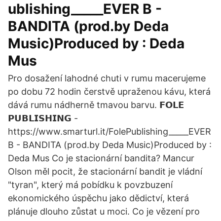
ublishing_____EVER B -
BANDITA (prod.by Deda
Music)Produced by : Deda
Mus
Pro dosažení lahodné chuti v rumu macerujeme
po dobu 72 hodin čerstvě upraženou kávu, která
dává rumu nádherně tmavou barvu. 𝗙𝗢𝗟𝗘
𝗣𝗨𝗕𝗟𝗜𝗦𝗛𝗜𝗡𝗚 -
https://www.smarturl.it/FolePublishing_____EVER
B - BANDITA (prod.by Deda Music)Produced by :
Deda Mus Co je stacionární bandita? Mancur
Olson měl pocit, že stacionární bandit je vládní
"tyran", který má pobídku k povzbuzení
ekonomického úspěchu jako dědictví, která
plánuje dlouho zůstat u moci. Co je vězení pro