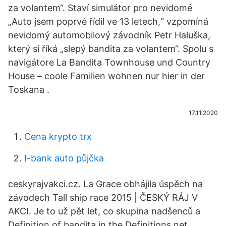
za volantem“. Staví simulátor pro nevidomé
„Auto jsem poprvé řídil ve 13 letech,“ vzpomíná
nevidomý automobilový závodník Petr Haluška,
který si říká „slepý bandita za volantem“. Spolu s
navigátore La Bandita Townhouse und Country
House – coole Familien wohnen nur hier in der
Toskana .
17.11.2020
Cena krypto trx
I-bank auto půjčka
ceskyrajvakci.cz. La Grace obhájila úspěch na
závodech Tall ship race 2015 | ČESKÝ RÁJ V
AKCI. Je to už pět let, co skupina nadšenců a
Definition of bandita in the Definitions.net