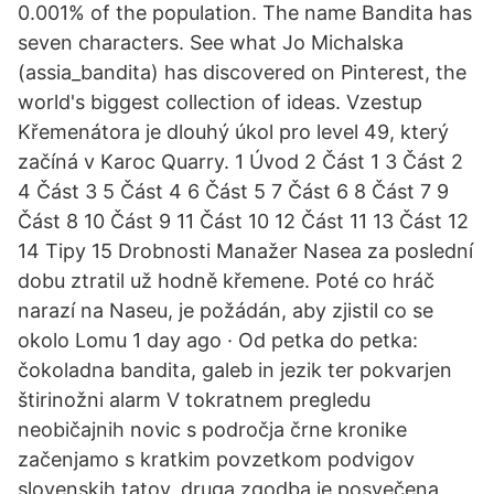
0.001% of the population. The name Bandita has
seven characters. See what Jo Michalska
(assia_bandita) has discovered on Pinterest, the
world's biggest collection of ideas. Vzestup
Křemenátora je dlouhý úkol pro level 49, který
začíná v Karoc Quarry. 1 Úvod 2 Část 1 3 Část 2
4 Část 3 5 Část 4 6 Část 5 7 Část 6 8 Část 7 9
Část 8 10 Část 9 11 Část 10 12 Část 11 13 Část 12
14 Tipy 15 Drobnosti Manažer Nasea za poslední
dobu ztratil už hodně křemene. Poté co hráč
narazí na Naseu, je požádán, aby zjistil co se
okolo Lomu 1 day ago · Od petka do petka:
čokoladna bandita, galeb in jezik ter pokvarjen
štirinožni alarm V tokratnem pregledu
neobičajnih novic s področja črne kronike
začenjamo s kratkim povzetkom podvigov
slovenskih tatov, druga zgodba je posvečena