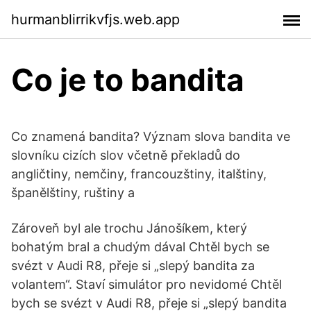
hurmanblirrikvfjs.web.app
Co je to bandita
Co znamená bandita? Význam slova bandita ve
slovníku cizích slov včetně překladů do
angličtiny, nemčiny, francouzštiny, italštiny,
španělštiny, ruštiny a
Zároveň byl ale trochu Jánošíkem, který
bohatým bral a chudým dával Chtěl bych se
svézt v Audi R8, přeje si „slepý bandita za
volantem“. Staví simulátor pro nevidomé Chtěl
bych se svézt v Audi R8, přeje si „slepý bandita