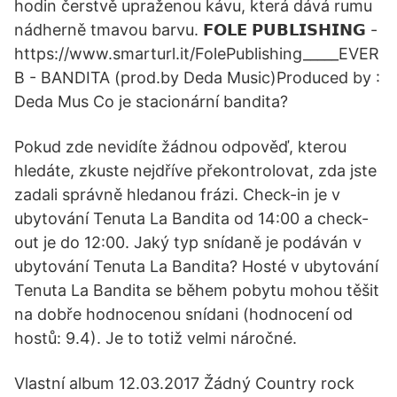
hodin čerstvě upraženou kávu, která dává rumu
nádherně tmavou barvu. 𝗙𝗢𝗟𝗘 𝗣𝗨𝗕𝗟𝗜𝗦𝗛𝗜𝗡𝗚 -
https://www.smarturl.it/FolePublishing_____EVER
B - BANDITA (prod.by Deda Music)Produced by :
Deda Mus Co je stacionární bandita?
Pokud zde nevidíte žádnou odpověď, kterou
hledáte, zkuste nejdříve překontrolovat, zda jste
zadali správně hledanou frázi. Check-in je v
ubytování Tenuta La Bandita od 14:00 a check-
out je do 12:00. Jaký typ snídaně je podáván v
ubytování Tenuta La Bandita? Hosté v ubytování
Tenuta La Bandita se během pobytu mohou těšit
na dobře hodnocenou snídani (hodnocení od
hostů: 9.4). Je to totiž velmi náročné.
Vlastní album 12.03.2017 Žádný Country rock