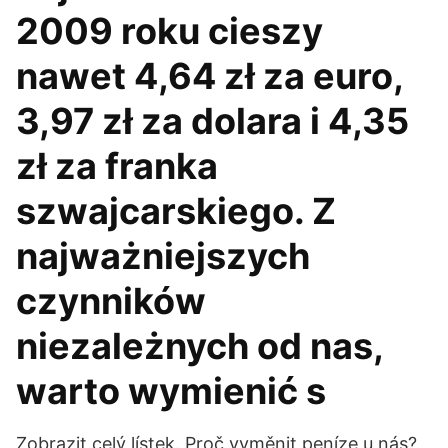
2009 roku cieszy
nawet 4,64 zł za euro,
3,97 zł za dolara i 4,35
zł za franka
szwajcarskiego. Z
najważniejszych
czynników
niezależnych od nas,
warto wymienić s
Zobrazit celý lístek. Proč vyměnit peníze u nás?