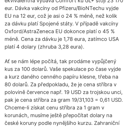
ekvivalentná výbava Comfort ku GL+ stojí 23 170
eur. Dávka vakcíny od Pfizeru/BioNTechu vyjde
EU na 12 eur, což je asi o 24 % méně, než kolik
za dávku platí Spojené státy. V případě vakcíny
Oxford/AstraZeneca EU dokonce platí o 45 %
méně. Cena za dávku je 1,78 eura, zatímco USA
platí 4 dolary (zhruba 3,28 eura).
Ať se nám lépe počítá, tak prodáme vypůjčený
kus za 100 dolarů. Vaše spekulace po čase vyjde
a kurz daného cenného papíru klesne, třeba na
80 dolarů. Za předpokladu, že je cena stříbra v
polovině července např. 19 USD za trojskou unci,
pak je cena stříbra za gram 19/31,103 = 0,61 USD.
Chceme-li získat cenu stříbra za 1 gram v
korunách, musíme ještě přepočítat dolary na
české koruny podle nynějšího kurzu. Zahraniční