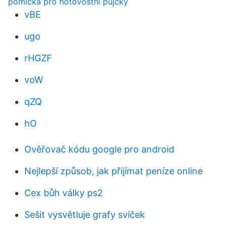
pomlčka pro hotovostní půjčky
vBE
ugo
rHGZF
voW
qZQ
hO
Ověřovač kódu google pro android
Nejlepší způsob, jak přijímat peníze online
Cex bůh války ps2
Sešit vysvětluje grafy svíček