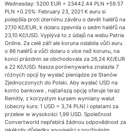
Wednesday: 5200 EUR = 23442.44 PLN +59.57
PLN +0.25%: February 23, 2021 K euru si
polepšila proti úternímu závěru o devět haléřů na
27,10 Kč/EUR, k dolaru zpevnila o sedm haléřů na
23,10 Kč/USD. Vyplývá to z údajů na webu Patria
Online. Za celé září ale koruna oslabila vůči euru
o 86 haléřů a vůči dolaru o více než korunu, na
konci prázdnin se obchodovala za 26,24 Kč/EUR
a 22 Kč/USD. Nasza porównywarka znalazła 7
różnych opcji by wysłać pieniądze ze Stanów
Zjednoczonych do Polski. Aby wysłać USD na
konto bankowe , najtańszą opcję oferuje teraz
Remitly, z korzystym kursem wymiany walut
(obecny kurs: 1 USD = 3,74 PLN) i opłatami za
przelew w wysokości 1,99 USD. Společnost
Convertworld nepřebírá žádnou odpovědnost za
jakékoliv důsledky související s používáním