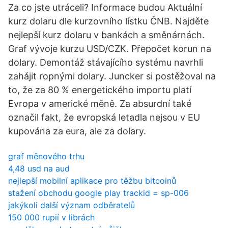
Za co jste utráceli? Informace budou Aktuální
kurz dolaru dle kurzovního lístku ČNB. Najděte
nejlepší kurz dolaru v bankách a směnárnách.
Graf vývoje kurzu USD/CZK. Přepočet korun na
dolary. Demontáž stávajícího systému navrhli
zahájit ropnými dolary. Juncker si postěžoval na
to, že za 80 % energetického importu platí
Evropa v americké měně. Za absurdní také
označil fakt, že evropská letadla nejsou v EU
kupována za eura, ale za dolary.
graf měnového trhu
4,48 usd na aud
nejlepší mobilní aplikace pro těžbu bitcoinů
stažení obchodu google play trackid = sp-006
jakýkoli další význam odběratelů
150 000 rupií v librách