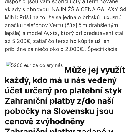
dispozici jsou Vám spořicí účty a termínované
vklady s obnovou. NAJNIŽŠIA CENA GALAXY S4
MINI: Prišli na to, že sa jedná o britskú, luxusnú
značku telefónov Vertu (čítaj čím drahšie tým
lepšie) a model Ayxta, ktorý pri predstavení stál
až 5,200€, zatiaľ čo teraz ho kúpite už len
približne za niečo okolo 2,000€.. Špecifikácie.
Může jej využít
každý, kdo má u nás vedený
účet určený pro platební styk
Zahraniční platby z/do naší
pobočky na Slovensku jsou
cenově zvýhodněny
Zahraniční platby zadané v