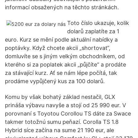
informací obsažených na těchto stránkách.
Toto číslo ukazuje, kolik
dolarů zaplatíte za 1
euro. Kurz se mění podle aktuální nabídky a
poptávky. Když chcete akcii „shortovat“,
domluvíte se s jiným velkým obchodníkem, od
kterého si za poplatek akcii „půjčíte“ a prodáte
za stávající kurz. Ať se nám lépe počítá, tak
prodáme vypůjčený kus za 100 dolarů.
Komu by však bohatý základ nestačil, GLX
prináša výbavu navyše a stojí od 25 990 eur. V
porovnaní s Toyotou Corollou TS dáte za Swace
takmer totožnú sumu peňazí. Corolla TS 1.8
Hybrid síce začína na sume 21 190 eur, ale